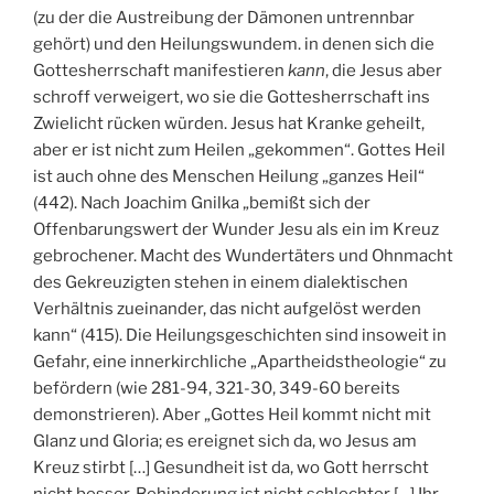
(zu der die Austreibung der Dämonen untrennbar
gehört) und den Heilungswundem. in denen sich die
Gottesherrschaft manifestieren
kann
, die Jesus aber
schroff verweigert, wo sie die Gottesherrschaft ins
Zwielicht rücken würden. Jesus hat Kranke geheilt,
aber er ist nicht zum Heilen „gekommen“. Gottes Heil
ist auch ohne des Menschen Heilung „ganzes Heil“
(442). Nach Joachim Gnilka „bemißt sich der
Offenbarungswert der Wunder Jesu als ein im Kreuz
gebrochener. Macht des Wundertäters und Ohnmacht
des Gekreuzigten stehen in einem dialektischen
Verhältnis zueinander, das nicht aufgelöst werden
kann“ (415). Die Heilungsgeschichten sind insoweit in
Gefahr, eine innerkirchliche „Apartheidstheologie“ zu
befördern (wie 281-94, 321-30, 349-60 bereits
demonstrieren). Aber „Gottes Heil kommt nicht mit
Glanz und Gloria; es ereignet sich da, wo Jesus am
Kreuz stirbt […] Gesundheit ist da, wo Gott herrscht
nicht besser, Behinderung ist nicht schlechter […] Ihr