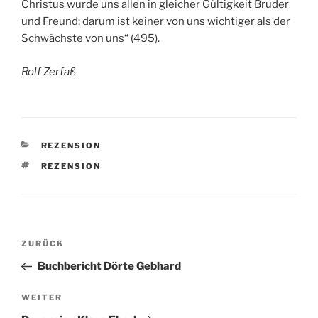
Christus wurde uns allen in gleicher Gültigkeit Bruder
und Freund; darum ist keiner von uns wichtiger als der
Schwächste von uns“ (495).
Rolf Zerfaß
KATEGORIEN
REZENSION
SCHLAGWÖRTER
REZENSION
Beitragsnavigation
Vorheriger
ZURÜCK
Beitrag
Buchbericht Dörte Gebhard
Nächster
WEITER
Beitrag