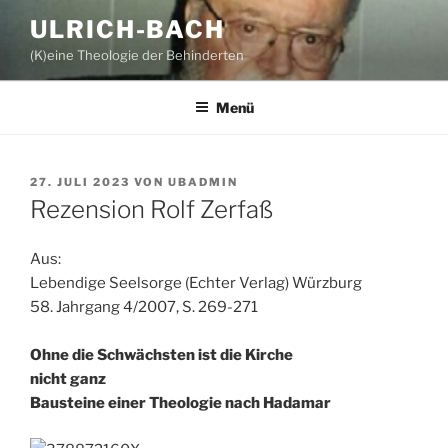
Zum
ULRICH-BACH
Inhalt
(K)eine Theologie der Behinderten
springen
Menü
VERÖFFENTLICHT
27. JULI 2023
VON
UBADMIN
AM
Rezension Rolf Zerfaß
Aus:
Lebendige Seelsorge (Echter Verlag) Würzburg
58. Jahrgang 4/2007, S. 269-271
Ohne die Schwächsten ist die Kirche
nicht ganz
Bausteine einer Theologie nach Hadamar