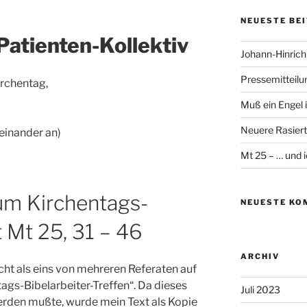
NEUESTE BE
 Patienten-Kollektiv
Johann-Hinrich
Pressemitteilu
irchentag,
Muß ein Engel 
Neuere Rasier
einander an)
Mt 25 – … und i
um Kirchentags-
NEUESTE KO
t Mt 25, 31 – 46
ARCHIV
cht als eins von mehreren Referaten auf
gs-Bibelarbeiter-Treffen“. Da dieses
Juli 2023
erden mußte, wurde mein Text als Kopie