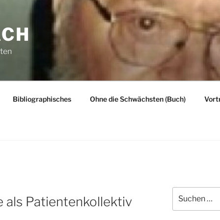
ACH
rten
Bibliographisches
Ohne die Schwächsten (Buch)
Vort
Suchen
 als Patientenkollektiv
nach: