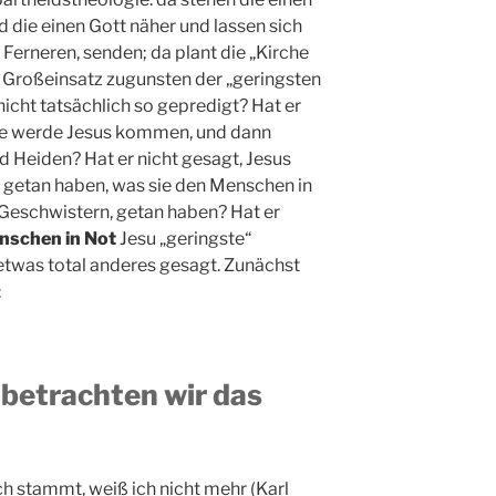
d die einen Gott näher und lassen sich
Ferneren, senden; da plant die „Kirche
n Großeinsatz zugunsten der „geringsten
icht tatsächlich so gepredigt? Hat er
ge werde Jesus kommen, und dann
d Heiden? Hat er nicht gesagt, Jesus
e getan haben, was sie den Menschen in
 Geschwistern, getan haben? Hat er
nschen in Not
Jesu „geringste“
 etwas total anderes gesagt. Zunächst
:
 betrachten wir das
h stammt, weiß ich nicht mehr (Karl