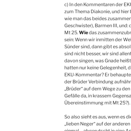
c) In den Kommentaren der EKU
zum Thema Diakonie, und hier b
wie man das beides zusammenbr
Geschwister), Barmen III, und:
Mt 25.
Wie
das zusammenzubrin
sein: Wenn wir inmitten der We
Sünder sind, dann gibt es absol
sind nicht besser, wir sind alle
davon singen, was Gnade heißt (
hatten nur keine Gelegenheit, 
EKU-Kommentar? Er behauptet, 
der Brüder Verbindung aufnähm
„Brüder“ auf dem Wege zu den „g
Gefälle da, in krassem Gegensa
Übereinstimmung mit Mt 25?).
So also sieht es aus, wenn es d
„lieben Neger“ auf der anderen 
einmal – abgerutscht in eine A