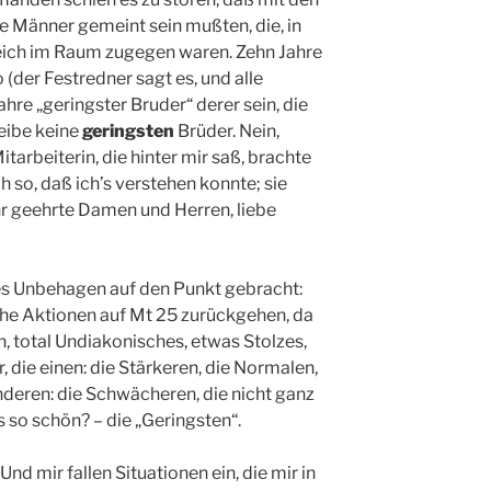
ie Männer gemeint sein mußten, die, in
lreich im Raum zugegen waren. Zehn Jahre
(der Festredner sagt es, und alle
hre „geringster Bruder“ derer sein, die
leibe keine
geringsten
Brüder. Nein,
itarbeiterin, die hinter mir saß, brachte
ch so, daß ich’s verstehen konnte; sie
ehr geehrte Damen und Herren, liebe
tes Unbehagen auf den Punkt gebracht:
he Aktionen auf Mt 25 zurückgehen, da
n, total Undiakonisches, etwas Stolzes,
 die einen: die Stärkeren, die Normalen,
nderen: die Schwächeren, die nicht ganz
 so schön? – die „Geringsten“.
nd mir fallen Situationen ein, die mir in