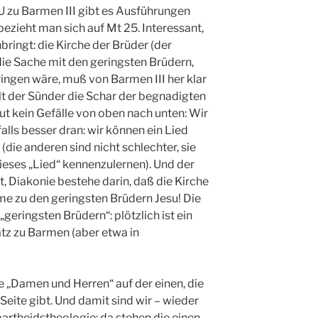
 zu Barmen III gibt es Ausführungen
ezieht man sich auf Mt 25. Interessant,
ingt: die Kirche der Brüder (der
 die Sache mit den geringsten Brüdern,
gen wäre, muß von Barmen III her klar
lt der Sünder die Schar der begnadigten
ut kein Gefälle von oben nach unten: Wir
nfalls besser dran: wir können ein Lied
die anderen sind nicht schlechter, sie
dieses „Lied“ kennenzulernen). Und der
Diakonie bestehe darin, daß die Kirche
e zu den geringsten Brüdern Jesu! Die
eringsten Brüdern“: plötzlich ist ein
tz zu Barmen (aber etwa in
ie „Damen und Herren“ auf der einen, die
Seite gibt. Und damit sind wir – wieder
partheidstheologie: da stehen die einen