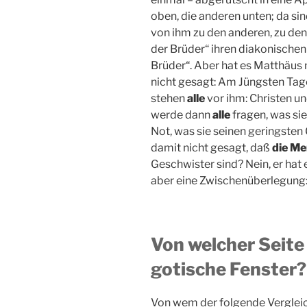
oben, die anderen unten; da sin
von ihm zu den anderen, zu den 
der Brüder“ ihren diakonische
Brüder“. Aber hat es Matthäus n
nicht gesagt: Am Jüngsten Ta
stehen
alle
vor ihm: Christen un
werde dann
alle
fragen, was si
Not, was sie seinen geringsten
damit nicht gesagt, daß
die Me
Geschwister sind? Nein, er hat
aber eine Zwischenüberlegung
Von welcher Seite
gotische Fenster?
Von wem der folgende Vergleic