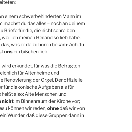
iteten:
 von einem schwerbehinderten Mann im
 machst du das alles – noch an deinem
Briefe für die, die nicht schreiben
 weil ich meinen Heiland so lieb habe.
 das, was er da zu hören bekam: Ach du
st
uns
ein bißchen lieb.
wird erkundet, für was die Befragten
eichlich für Altenheime und
ie Renovierung der Orgel. Der offizielle
 für diakonische Aufgaben als für
 heißt also: Alte Menschen und
n
nicht
im Binnenraum der Kirche vor;
Jesu können wir reden,
ohne
daß wir von
Kein Wunder, daß diese Gruppen dann in