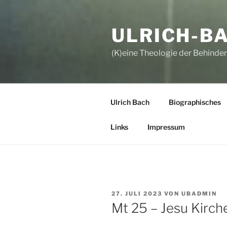
Zum
Inhalt
ULRICH-B
springen
(K)eine Theologie der Behinde
Ulrich Bach
Biographisches
Links
Impressum
VERÖFFENTLICHT
27. JULI 2023
VON
UBADMIN
AM
Mt 25 – Jesu Kirche