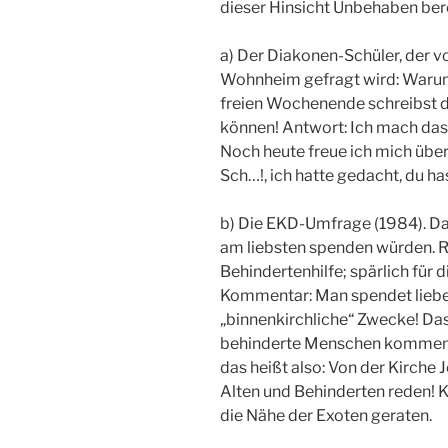
dieser Hinsicht Unbehaben bere
a) Der Diakonen-Schüler, der
Wohnheim gefragt wird: Warum
freien Wochenende schreibst du 
können! Antwort: Ich mach das,
Noch heute freue ich mich über
Sch…!, ich hatte gedacht, du ha
b) Die EKD-Umfrage (1984). Da 
am liebsten spenden würden. R
Behindertenhilfe; spärlich für d
Kommentar: Man spendet lieber
„binnenkirchliche“ Zwecke! Das
behinderte Menschen komme
das heißt also: Von der Kirche 
Alten und Behinderten reden! 
die Nähe der Exoten geraten.