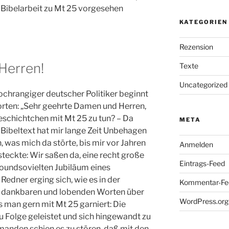
e Bibelarbeit zu Mt 25 vorgesehen
KATEGORIEN
Rezension
Herren!
Texte
Uncategorized
ochrangiger deutscher Politiker beginnt
orten: „Sehr geehrte Damen und Herren,
eschichtchen mit Mt 25 zu tun? – Da
META
Bibeltext hat mir lange Zeit Unbehagen
, was mich da störte, bis mir vor Jahren
Anmelden
fsteckte: Wir saßen da, eine recht große
Eintrags-Feed
oundsovielten Jubiläum eines
dner erging sich, wie es in der
Kommentar-Fe
 in dankbaren und lobenden Worten über
WordPress.org
 man gern mit Mt 25 garniert: Die
 Folge geleistet und sich hingewandt zu
manden schien es zu stören, daß mit den