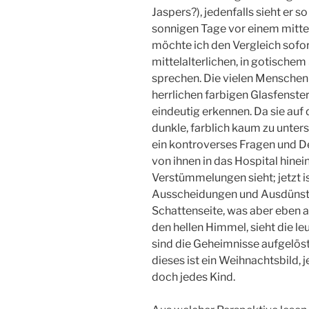
Jaspers?), jedenfalls sieht er 
sonnigen Tage vor einem mittel
möchte ich den Vergleich sofo
mittelalterlichen, in gotischem
sprechen. Die vielen Menschen 
herrlichen farbigen Glasfenster
eindeutig erkennen. Da sie auf 
dunkle, farblich kaum zu unte
ein kontroverses Fragen und Deu
von ihnen in das Hospital hinein
Verstümmelungen sieht; jetzt i
Ausscheidungen und Ausdünstung
Schattenseite, was aber eben a
den hellen Himmel, sieht die l
sind die Geheimnisse aufgelöst;
dieses ist ein Weihnachtsbild, 
doch jedes Kind.