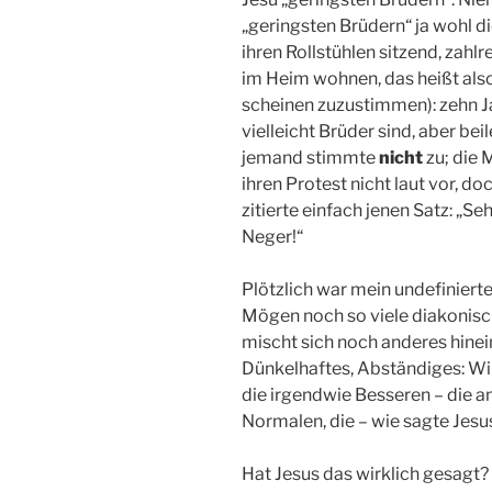
„geringsten Brüdern“ ja wohl d
ihren Rollstühlen sitzend, zah
im Heim wohnen, das heißt also 
scheinen zuzustimmen): zehn Ja
vielleicht Brüder sind, aber bei
jemand stimmte
nicht
zu; die M
ihren Protest nicht laut vor, do
zitierte einfach jenen Satz: „S
Neger!“
Plötzlich war mein undefinier
Mögen noch so viele diakonisc
mischt sich noch anderes hinei
Dünkelhaftes, Abständiges: Wir,
die irgendwie Besseren – die a
Normalen, die – wie sagte Jesus
Hat Jesus das wirklich gesagt? U